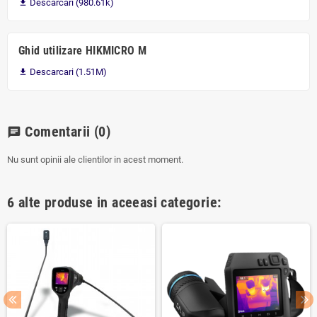
Descarcari (980.61k)

Ghid utilizare HIKMICRO M
Descarcari (1.51M)

Comentarii
(0)
chat
Nu sunt opinii ale clientilor in acest moment.
6 alte produse in aceeasi categorie: