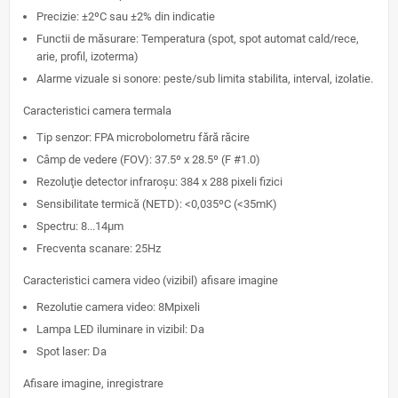
Precizie: ±2ºC sau ±2% din indicatie
Functii de măsurare: Temperatura (spot, spot automat cald/rece,
arie, profil, izoterma)
Alarme vizuale si sonore: peste/sub limita stabilita, interval, izolatie.
Caracteristici camera termala
Tip senzor: FPA microbolometru fără răcire
Câmp de vedere (FOV): 37.5º x 28.5º (F #1.0)
Rezoluţie detector infraroşu: 384 x 288 pixeli fizici
Sensibilitate termică (NETD): <0,035ºC (<35mK)
Spectru: 8...14µm
Frecventa scanare: 25Hz
Caracteristici camera video (vizibil) afisare imagine
Rezolutie camera video: 8Mpixeli
Lampa LED iluminare in vizibil: Da
Spot laser: Da
Afisare imagine, inregistrare