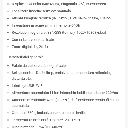
Display: LCD color 640x480px, diagonala 3.5”, touchscreen
Focalizare imagine termica: manuala
Afișare imagine: termică (IR), vizibil, Picture-in-Picture, Fusion
Inregistrare imagine si film: memorie 64Gb
Rezolutie inregistrare: 384x288 (termal), 1920x1080 (video)
Comentarii: vocale si texte
Zoom digital: 1x, 2x, 4x
Caracteristici generale
Palete de culoare: alb-negru/ color
Set-up control: Dată/ timp, emisivitate, temperatura reflectata,
distanta etc.
Interfeţe: USB, WiFi
Alimentare: acumulator Li-Ion interschimbabil sau adaptor 230Vca
Autonomie: estimativ 4 ore (la 25ºC) de funcţionare continuă cu un
acumulator
Greutate: 660g, inclusiv acumulatorul si lentila
Temperatura ambiantă: Operare -20...+50ºC
Grad protectie: IP54 (IEC 60529)