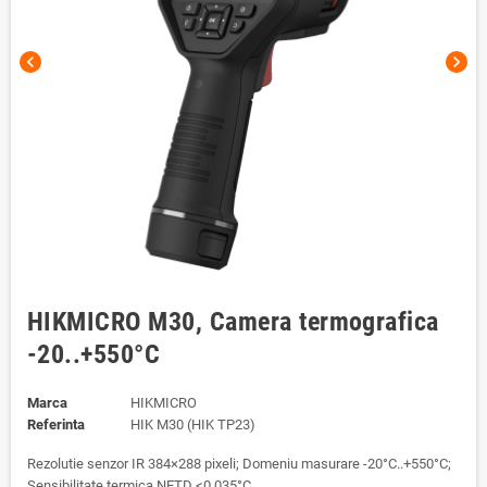
chevron_left
chevron_right
HIKMICRO M30, Camera termografica
-20..+550°C
Marca
HIKMICRO
Referinta
HIK M30 (HIK TP23)
Rezolutie senzor IR 384×288 pixeli; Domeniu masurare -20°C..+550°C;
Sensibilitate termica NETD <0,035°C