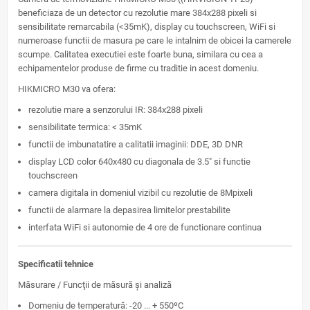
beneficiaza de un detector cu rezolutie mare 384x288 pixeli si
sensibilitate remarcabila (<35mK), display cu touchscreen, WiFi si
numeroase functii de masura pe care le intalnim de obicei la camerele
scumpe. Calitatea executiei este foarte buna, similara cu cea a
echipamentelor produse de firme cu traditie in acest domeniu.
HIKMICRO M30 va ofera:
rezolutie mare a senzorului IR: 384x288 pixeli
sensibilitate termica: < 35mK
functii de imbunatatire a calitatii imaginii: DDE, 3D DNR
display LCD color 640x480 cu diagonala de 3.5" si functie
touchscreen
camera digitala in domeniul vizibil cu rezolutie de 8Mpixeli
functii de alarmare la depasirea limitelor prestabilite
interfata WiFi si autonomie de 4 ore de functionare continua
Specificatii tehnice
Măsurare / Funcţii de măsură şi analiză
Domeniu de temperatură: -20 ... + 550ºC