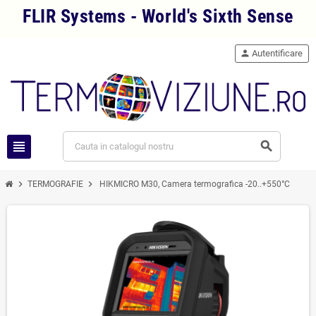
FLIR Systems - World's Sixth Sense
person
Autentificare
view_headline
search
chevron_right
chevron_right
TERMOGRAFIE
HIKMICRO M30, Camera termografica -20..+550°C