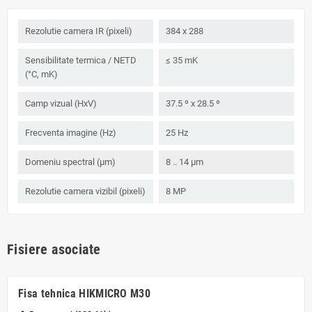
Rezolutie camera IR (pixeli)
384 x 288
Sensibilitate termica / NETD
≤ 35 mK
(°C, mK)
Camp vizual (HxV)
37.5 º x 28.5 º
Frecventa imagine (Hz)
25 Hz
Domeniu spectral (μm)
8 .. 14 µm
Rezolutie camera vizibil (pixeli)
8 MP
Fisiere asociate
Fisa tehnica HIKMICRO M30