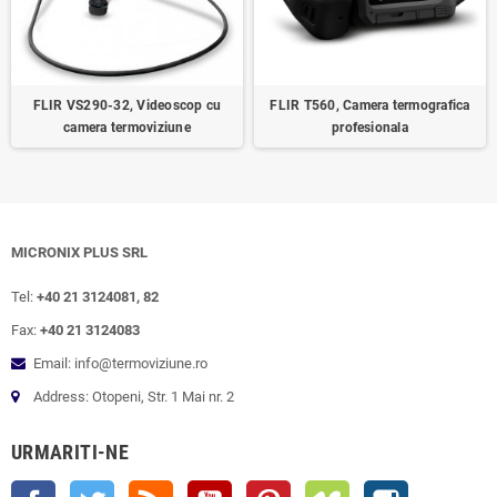
FLIR VS290-32, Videoscop cu
FLIR T560, Camera termografica
camera termoviziune
profesionala
MICRONIX PLUS SRL
Tel:
+40 21 3124081, 82
Fax:
+40 21 3124083
Email: info@termoviziune.ro
Address: Otopeni, Str. 1 Mai nr. 2
URMARITI-NE
Facebook
Twitter
RSS
YouTube
Pinterest
Vimeo
Instagram