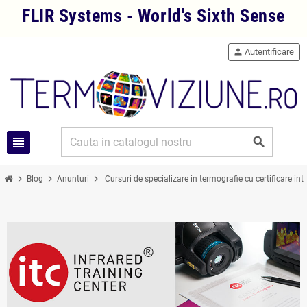
FLIR Systems - World's Sixth Sense
person
Autentificare
view_headline
search
chevron_right
chevron_right
chevron_right
Blog
Anunturi
Cursuri de specializare in termografie cu certificare int