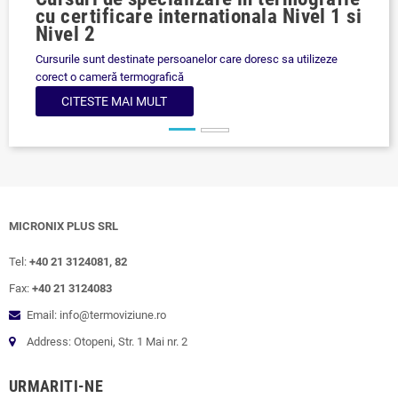
cu certificare internationala Nivel 1 si
in
Nivel 2
FLI
Cursurile sunt destinate persoanelor care doresc sa utilizeze
dec
corect o cameră termografică
CITESTE MAI MULT
MICRONIX PLUS SRL
Tel:
+40 21 3124081, 82
Fax:
+40 21 3124083
Email: info@termoviziune.ro
Address: Otopeni, Str. 1 Mai nr. 2
URMARITI-NE