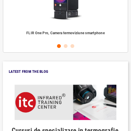
FLIR One Pro, Camera termoviziune smartphone
LATEST FROM THE BLOG
Previous
Cursuri de specializare in termografie
Ap