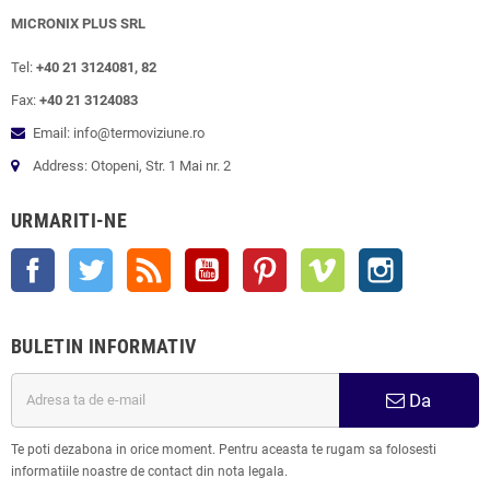
MICRONIX PLUS SRL
Tel:
+40 21 3124081, 82
Fax:
+40 21 3124083
Email: info@termoviziune.ro
Address: Otopeni, Str. 1 Mai nr. 2
URMARITI-NE
Facebook
Twitter
RSS
YouTube
Pinterest
Vimeo
Instagram
BULETIN INFORMATIV
Da
Te poti dezabona in orice moment. Pentru aceasta te rugam sa folosesti
informatiile noastre de contact din nota legala.