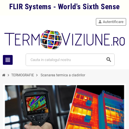
FLIR Systems - World's Sixth Sense
person
Autentificare
view_headline
search
chevron_right
chevron_right
TERMOGRAFIE
Scanarea termica a cladirilor