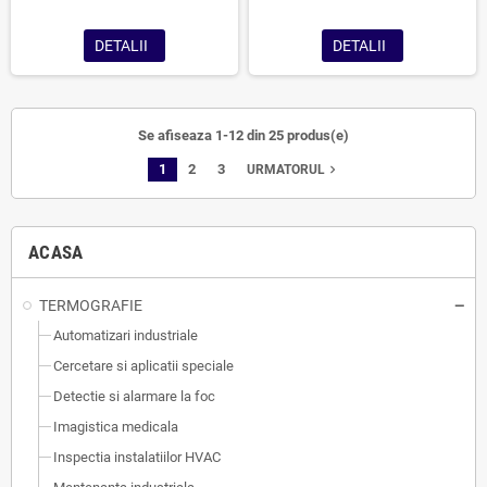
<0,035°C
DETALII
DETALII
Se afiseaza 1-12 din 25 produs(e)
1
2
3
navigate_next
URMATORUL
ACASA
TERMOGRAFIE
Automatizari industriale
Cercetare si aplicatii speciale
Detectie si alarmare la foc
Imagistica medicala
Inspectia instalatiilor HVAC