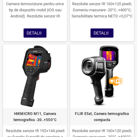
Camera termoviziune pentru orice
Rezolutie senzor IR 160×120 pixeli;
tip de dispozitiv mobil (iOS sau
Domeniu masurare -20°C..+400°C;
Android). Rezolutie senzor IR
Sensibilitate termica NETD <0,07°C
160×120 pixeli; Domeniu masurare
-20°C..+400°C; Sensibilitate termica
DETALII
DETALII
NETD <0,07°C. Interfata Wi-Fi
HIKMICRO M11, Camera
FLIR E5xt, Camera termografica
termografica -20..+550°C
compacta
Rezolutie senzor IR 192×144 pixeli
Rezolutie senzor IR 160×120 pixeli;
cu functie SuperIR de crestere a
Domeniu masurare -20°C..+400°C;